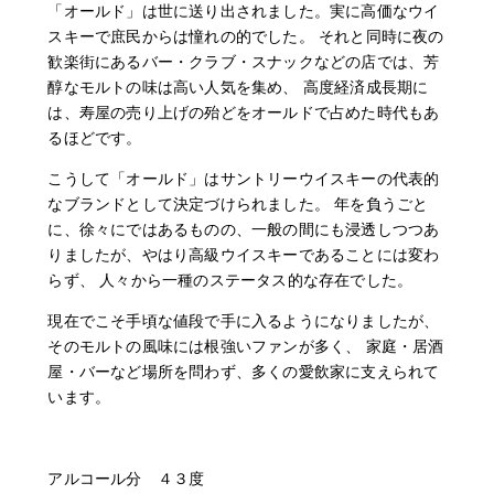
「オールド」は世に送り出されました。実に高価なウイ
スキーで庶民からは憧れの的でした。 それと同時に夜の
歓楽街にあるバー・クラブ・スナックなどの店では、芳
醇なモルトの味は高い人気を集め、 高度経済成長期に
は、寿屋の売り上げの殆どをオールドで占めた時代もあ
るほどです。
こうして「オールド」はサントリーウイスキーの代表的
なブランドとして決定づけられました。 年を負うごと
に、徐々にではあるものの、一般の間にも浸透しつつあ
りましたが、やはり高級ウイスキーであることには変わ
らず、 人々から一種のステータス的な存在でした。
現在でこそ手頃な値段で手に入るようになりましたが、
そのモルトの風味には根強いファンが多く、 家庭・居酒
屋・バーなど場所を問わず、多くの愛飲家に支えられて
います。
アルコール分 ４３度