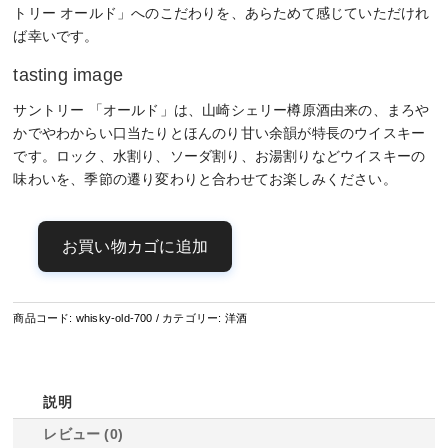
トリー オールド」へのこだわりを、あらためて感じていただけれ
ば幸いです。
tasting image
サントリー 「オールド」は、山崎シェリー樽原酒由来の、まろや
かでやわからい口当たりとほんのり甘い余韻が特長のウイスキー
です。ロック、水割り、ソーダ割り、お湯割りなどウイスキーの
味わいを、季節の遷り変わりと合わせてお楽しみください。
お買い物カゴに追加
サ
ン
ト
商品コード:
whisky-old-700
カテゴリー:
洋酒
リ
ー
オ
ー
説明
ル
レビュー (0)
ド・