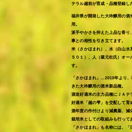
テラル越前が育成・品種登録し
福井県が開発した大吟醸用の酒
用。
派手やかさを抑えた上品な香り
事との相性を引き立てます。
米（さかほまれ）、水（白山水
５０１）、人（蔵元杜氏）オー
す。
「さかほまれ」…2010年より
きた大吟醸用の酒米新品種。
酒造好適米の主力品種にＪＡテ
好適米「越の雫」を交配して育
酒年度の作付けより減農薬、減
栽培米としての取組みも行って
「さかほまれ」も名称には、「