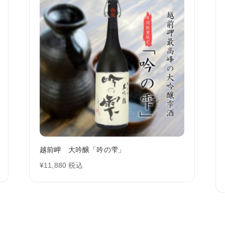
越前岬 大吟醸「吟の雫」
¥
11,880
税込