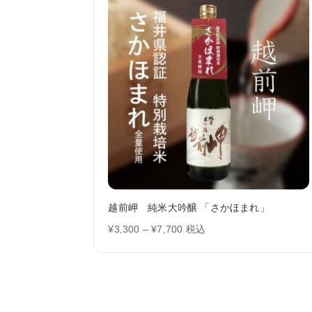
越前岬 純米大吟醸 「さかほまれ」
価
¥
3,300
–
¥
7,700
税込
格
帯:
¥3,300
–