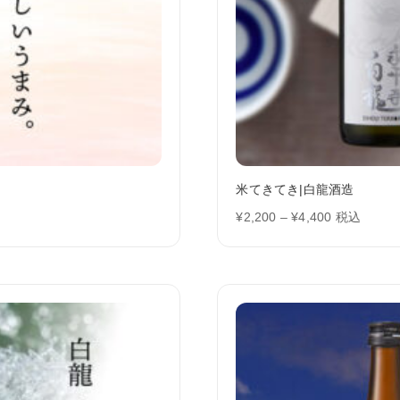
米てきてき|白龍酒造
価
¥
2,200
–
¥
4,400
税込
格
帯:
¥2,200
–
¥4,400