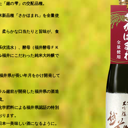
た「越の雫」の交配品種。
米新品種「さかほまれ」を全量使
、柔らかな口当たりと旨味が、食
系伏流水）、酵母（福井酵母ＦＫ
ル福井にこだわった純米大吟醸で
、福井県が長い年月をかけ開発して
ラル越前が開発した福井県の酒造
成。
化学肥料による福井県認証の特別
おります。
日本一美味しい酒になるように。