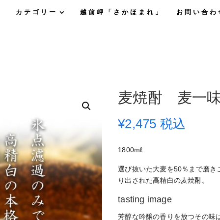
カテゴリー
越前岬「さかほまれ」
お問い合わ
麦焼酎 麦一
¥
2,475
税込
1800mℓ
選び抜いた大麦を50％まで磨
り出された高精白の麦焼酎。
tasting image
芳醇な吟醸の香りを放つその味