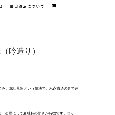
せ
勝山酒店について
味（吟造り）
きこみ、減圧蒸留という技法で、氷点濾過のみで造
は、淡麗にして麦独特の甘さが特徴です。ロッ