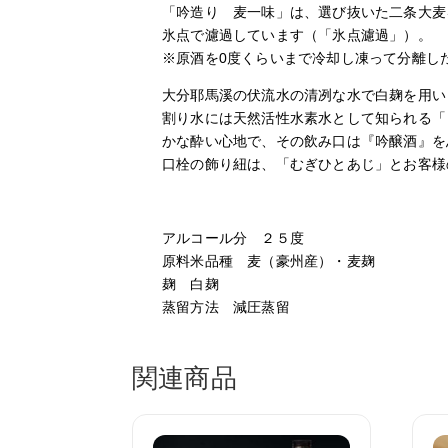
「吟造り 麦一味」は、選び抜いた二条大麦
氷点で濾過しています（「氷点濾過」）。
※原酒を0度くらいまで冷却し凍って分離し
大分耶馬溪の伏流水の清冽な水で白麹を用い
割り水には天然活性水素水として知られる「
かな酔い心地で、その飲み口は『吟醸酒』を
口栓の飾り紐は、「むぎひとあじ」とお客様
アルコール分 ２５度
原料米品種 麦（豪州産）・麦麹
麹 白麹
蒸留方法 減圧蒸留
関連商品