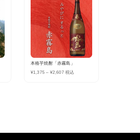
本格芋焼酎「赤霧島」
価
¥
1,375
–
¥
2,607
税込
格
帯:
¥1,375
–
¥2,607