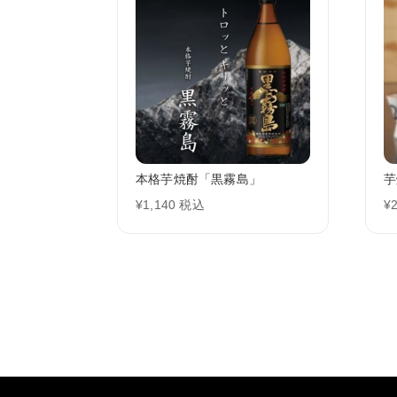
本格芋焼酎「黒霧島」
芋
¥
1,140
税込
¥