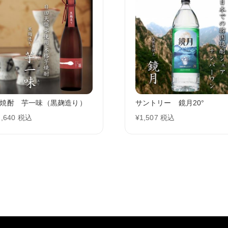
焼酎 芋一味（黒麹造り）
サントリー 鏡月20°
2,640
税込
¥
1,507
税込