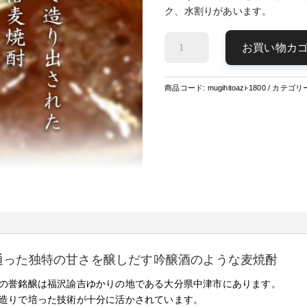
ク、水割りがあいます。
麦
お買い物カ
焼
酎
麦
商品コード:
mugihitoazi-1800
カテゴリ
一
味
（吟
造
り）
個
通った独特の甘さを醸しだす吟醸酒のような麦焼酎
の誉銘醸は福沢諭吉ゆかりの地である大分県中津市にあります。
造りで培った技術が十分に活かされています。