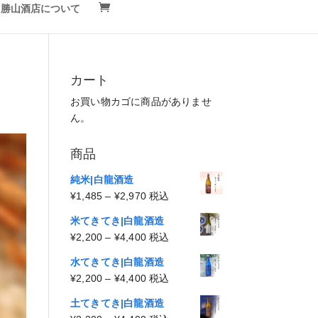
勝山酒店について
カート
お買い物カゴに商品がありませ
ん。
商品
純米|白龍酒造
価
¥
1,485
–
¥
2,970
税込
格
米てきてき|白龍酒造
帯:
価
¥
2,200
–
¥
4,400
税込
¥1,485
格
–
水てきてき|白龍酒造
帯:
¥2,970
価
¥
2,200
–
¥
4,400
税込
¥2,200
格
–
土てきてき|白龍酒造
帯: