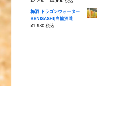
¥4,400
価
¥
2,200
–
¥
4,400
税込
¥2,200
格
–
梅酒 ドラゴンウォーター
帯:
¥4,400
BENISASHI|白龍酒造
¥2,200
¥
1,980
税込
–
¥4,400