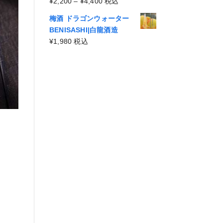
¥4,400
価
¥
2,200
–
¥
4,400
税込
¥2,200
格
–
梅酒 ドラゴンウォーター
帯:
¥4,400
BENISASHI|白龍酒造
¥2,200
¥
1,980
税込
–
¥4,400