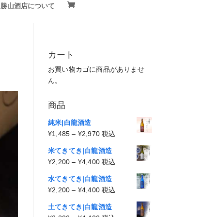
勝山酒店について
カート
お買い物カゴに商品がありませ
ん。
商品
純米|白龍酒造
価
¥
1,485
–
¥
2,970
税込
格
米てきてき|白龍酒造
帯:
価
¥
2,200
–
¥
4,400
税込
¥1,485
格
–
水てきてき|白龍酒造
帯:
¥2,970
価
¥
2,200
–
¥
4,400
税込
¥2,200
格
–
土てきてき|白龍酒造
帯: