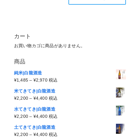
カート
お買い物カゴに商品がありません。
商品
純米|白龍酒造
価
¥
1,485
–
¥
2,970
税込
格
米てきてき|白龍酒造
帯:
価
¥
2,200
–
¥
4,400
税込
¥1,485
格
–
水てきてき|白龍酒造
帯:
¥2,970
価
¥
2,200
–
¥
4,400
税込
¥2,200
格
–
土てきてき|白龍酒造
帯:
¥4,400
価
¥
2,200
–
¥
4,400
税込
¥2,200