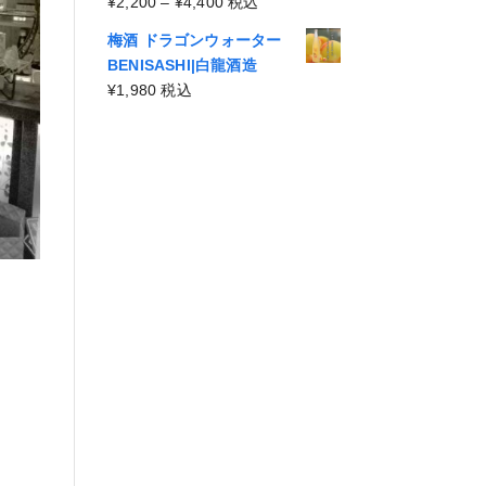
¥4,400
価
¥
2,200
–
¥
4,400
税込
¥2,200
格
–
梅酒 ドラゴンウォーター
帯:
¥4,400
BENISASHI|白龍酒造
¥2,200
¥
1,980
税込
–
¥4,400