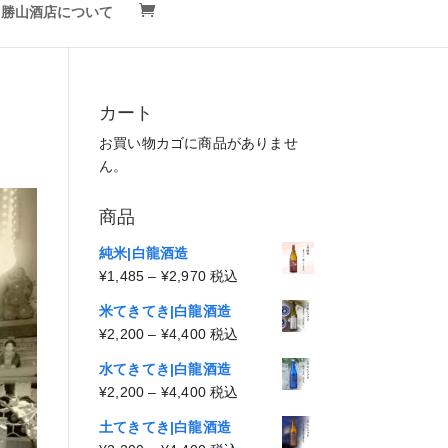
勝山酒店について
カート
お買い物カゴに商品がありませ
ん。
商品
純米|白龍酒造
価
¥
1,485
–
¥
2,970
税込
格
米てきてき|白龍酒造
帯:
価
¥
2,200
–
¥
4,400
税込
¥1,485
格
–
水てきてき|白龍酒造
帯:
¥2,970
価
¥
2,200
–
¥
4,400
税込
¥2,200
格
–
土てきてき|白龍酒造
帯: