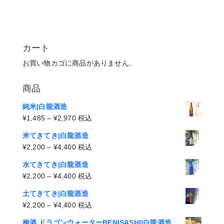
カート
お買い物カゴに商品がありません。
商品
純米|白龍酒造
価
¥
1,485
–
¥
2,970
税込
格
米てきてき|白龍酒造
帯:
価
¥
2,200
–
¥
4,400
税込
¥1,485
格
–
水てきてき|白龍酒造
帯:
¥2,970
価
¥
2,200
–
¥
4,400
税込
¥2,200
格
–
土てきてき|白龍酒造
帯:
¥4,400
価
¥
2,200
–
¥
4,400
税込
¥2,200
格
–
梅酒 ドラゴンウォーターBENISASHI|白龍酒造