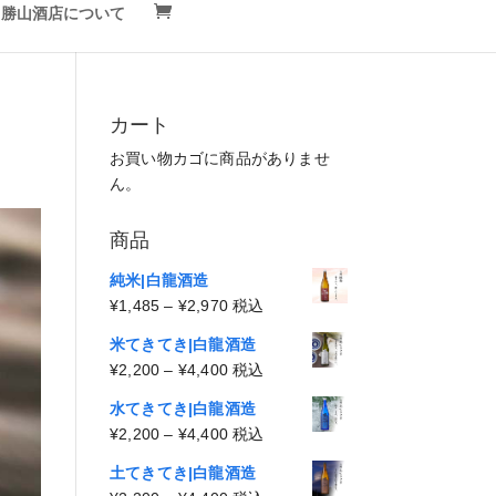
勝山酒店について
カート
お買い物カゴに商品がありませ
ん。
商品
純米|白龍酒造
価
¥
1,485
–
¥
2,970
税込
格
米てきてき|白龍酒造
帯:
価
¥
2,200
–
¥
4,400
税込
¥1,485
格
–
水てきてき|白龍酒造
帯:
¥2,970
価
¥
2,200
–
¥
4,400
税込
¥2,200
格
–
土てきてき|白龍酒造
帯: