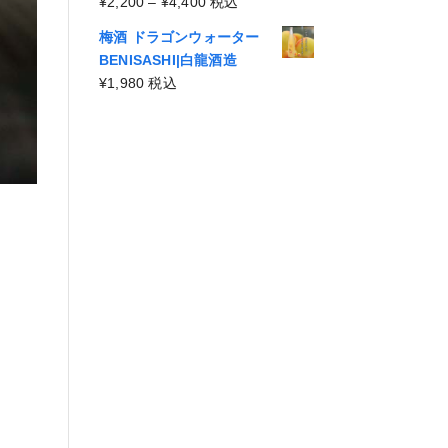
¥4,400
価
¥
2,200
–
¥
4,400
税込
¥2,200
格
–
梅酒 ドラゴンウォーター
帯:
¥4,400
BENISASHI|白龍酒造
¥2,200
¥
1,980
税込
–
¥4,400