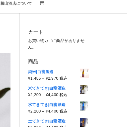
勝山酒店について
カート
お買い物カゴに商品がありませ
ん。
商品
純米|白龍酒造
価
¥
1,485
–
¥
2,970
税込
格
米てきてき|白龍酒造
帯:
価
¥
2,200
–
¥
4,400
税込
¥1,485
格
–
水てきてき|白龍酒造
帯:
¥2,970
価
¥
2,200
–
¥
4,400
税込
¥2,200
格
–
土てきてき|白龍酒造
帯: