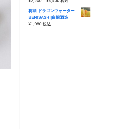
¥4,400
価
¥
2,200
–
¥
4,400
税込
¥2,200
格
–
梅酒 ドラゴンウォーター
帯:
¥4,400
BENISASHI|白龍酒造
¥2,200
¥
1,980
税込
–
¥4,400