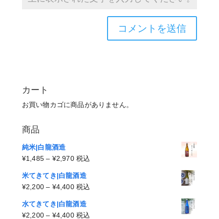
カート
お買い物カゴに商品がありません。
商品
純米|白龍酒造
価
¥
1,485
–
¥
2,970
税込
格
米てきてき|白龍酒造
帯:
価
¥
2,200
–
¥
4,400
税込
¥1,485
格
–
水てきてき|白龍酒造
帯:
¥2,970
価
¥
2,200
–
¥
4,400
税込