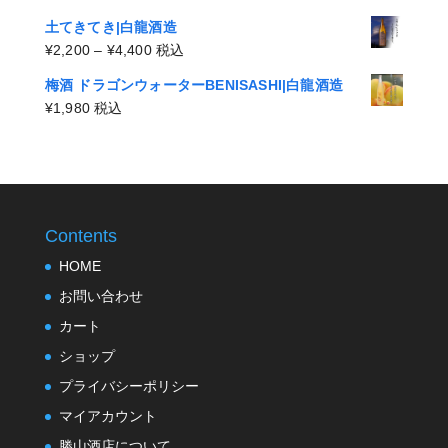
¥2,200
格
–
土てきてき|白龍酒造
帯:
¥4,400
価
¥
2,200
–
¥
4,400
税込
¥2,200
格
–
梅酒 ドラゴンウォーターBENISASHI|白龍酒造
帯:
¥4,400
¥
1,980
税込
¥2,200
–
¥4,400
Contents
HOME
お問い合わせ
カート
ショップ
プライバシーポリシー
マイアカウント
勝山酒店について