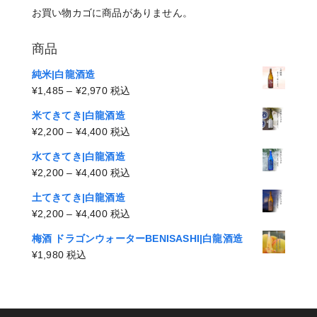
お買い物カゴに商品がありません。
商品
純米|白龍酒造
価
¥
1,485
–
¥
2,970
税込
格
米てきてき|白龍酒造
帯:
価
¥
2,200
–
¥
4,400
税込
¥1,485
格
–
水てきてき|白龍酒造
帯:
¥2,970
価
¥
2,200
–
¥
4,400
税込
¥2,200
格
–
土てきてき|白龍酒造
帯:
¥4,400
価
¥
2,200
–
¥
4,400
税込
¥2,200
格
–
梅酒 ドラゴンウォーターBENISASHI|白龍酒造
帯:
¥4,400
¥
1,980
税込
¥2,200
–
¥4,400