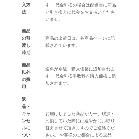
入方
す。 代金引換の場合は配達員に商品
法
と引き換えに代金をお支払いくださ
いませ。
商品
の引
商品の出荷日は、各商品ページに記
渡し
載されています。
時期
商品
送料が別途、購入価格に追加されま
以外
す。 代金引換手数料が購入価格に追
の費
加されます。
用
返
品・
キャ
お届けしました商品が万一、破損・
ンセ
汚損していた際には速やかにお取り
ルに
替えさせて頂きますのでご連絡くだ
つい
さい。 お客様のご都合による返品・